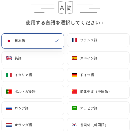
使用する言語を選択してください：
使用する言語を選択してください：
フランス語
フランス語
日本語
日本語
英語
英語
スペイン語
スペイン語
レビュー件数 34
イタリア語
イタリア語
ドイツ語
ドイツ語
RESTAURANT ITALIEN
10 Place Du Parlement
ポルトガル語
ポルトガル語
简体中文（中国語）
简体中文（中国語）
33000 Bordeaux France
ロシア語
ロシア語
アラビア語
アラビア語
オランダ語
オランダ語
한국어（韓国語）
한국어（韓国語）
弊社について