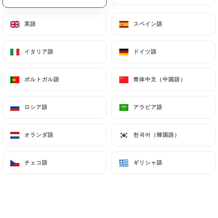
英語
英語
スペイン語
スペイン語
イタリア語
イタリア語
ドイツ語
ドイツ語
ポルトガル語
ポルトガル語
简体中文（中国語）
简体中文（中国語）
ロシア語
ロシア語
アラビア語
アラビア語
オランダ語
オランダ語
한국어（韓国語）
한국어（韓国語）
チェコ語
チェコ語
ギリシャ語
ギリシャ語