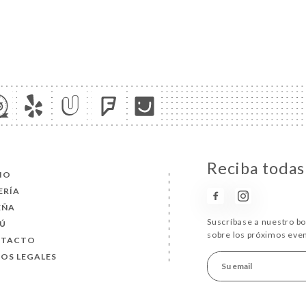
Reciba todas 
CIO
ERÍA
EÑA
Suscríbase a nuestro b
Ú
sobre los próximos eve
NTACTO
SOS LEGALES