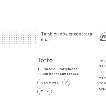
También nos encontrará
en…
Totto
INI
GAL
10 Place du Parlement
RES
33000 Bordeaux France
MEN
+33556440637
CO
AVI
ES