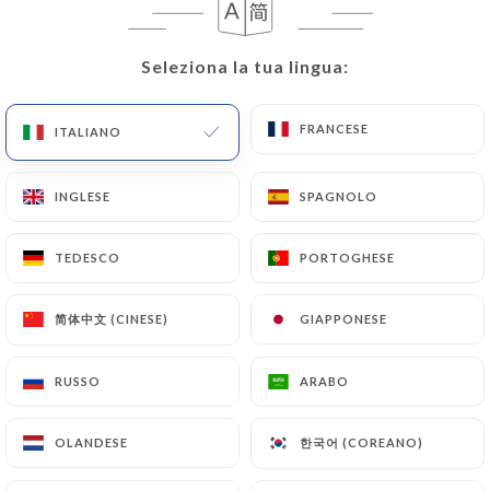
Seleziona la tua lingua:
Seleziona la tua lingua:
FRANCESE
FRANCESE
ITALIANO
ITALIANO
INGLESE
INGLESE
SPAGNOLO
SPAGNOLO
RECENSIONE 34
TEDESCO
TEDESCO
PORTOGHESE
PORTOGHESE
RESTAURANT ITALIEN
10 Place Du Parlement
简体中文 (CINESE)
简体中文 (CINESE)
GIAPPONESE
GIAPPONESE
33000 Bordeaux France
RUSSO
RUSSO
ARABO
ARABO
한국어 (COREANO)
한국어 (COREANO)
OLANDESE
OLANDESE
Chi siamo?