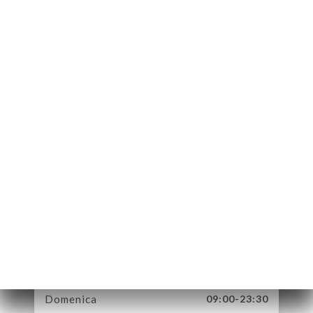
10 Place du
Parlement
33000 Bordeaux
France
Lunedì
09:00-23:30
Martedì
09:00-23:30
Mercoledì
09:00-23:30
Giovedì
09:00-23:30
Venerdì
09:00-23:30
Sabato
09:00-23:30
Domenica
09:00-23:30