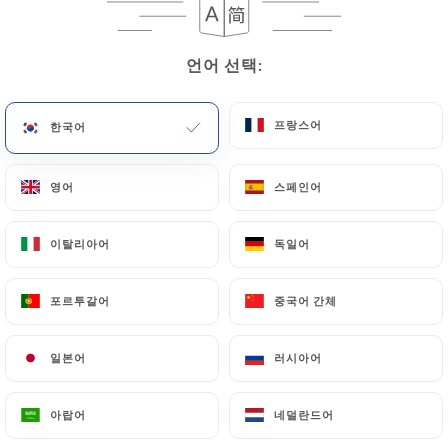
언어 선택:
언어 선택:
프랑스어
프랑스어
한국어
한국어
영어
영어
스페인어
스페인어
34 리뷰
이탈리아어
이탈리아어
독일어
독일어
RESTAURANT ITALIEN
10 Place Du Parlement
포르투갈어
포르투갈어
중국어 간체
중국어 간체
33000 Bordeaux France
일본어
일본어
러시아어
러시아어
아랍어
아랍어
네덜란드어
네덜란드어
소개