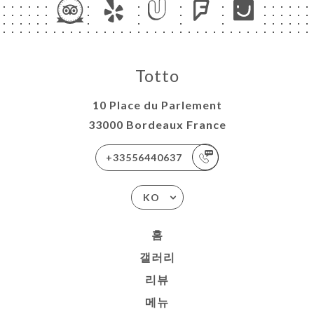
Totto
10 Place du Parlement
33000 Bordeaux France
+33556440637
KO
홈
갤러리
리뷰
메뉴