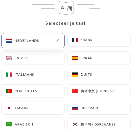
Selecteer je taal:
Selecteer je taal:
FRANS
FRANS
NEDERLANDS
NEDERLANDS
ENGELS
ENGELS
SPAANS
SPAANS
34 REVIEW
ITALIAANS
ITALIAANS
DUITS
DUITS
RESTAURANT ITALIEN
10 Place Du Parlement
简体中文 (CHINEES)
简体中文 (CHINEES)
PORTUGEES
PORTUGEES
33000 Bordeaux France
JAPANS
JAPANS
RUSSISCH
RUSSISCH
한국어 (KOREAANS)
한국어 (KOREAANS)
ARABISCH
ARABISCH
Wie zijn wij?