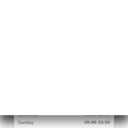
10 Place du
Parlement
33000 Bordeaux
France
Monday
09:00-23:30
Tuesday
09:00-23:30
Wednesday
09:00-23:30
Thursday
09:00-23:30
Friday
09:00-23:30
Saturday
09:00-23:30
Sunday
09:00-23:30