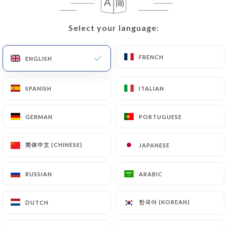
Select your language:
Select your language:
FRENCH
FRENCH
ENGLISH
ENGLISH
SPANISH
SPANISH
ITALIAN
ITALIAN
34 REVIEW
GERMAN
GERMAN
PORTUGUESE
PORTUGUESE
RESTAURANT ITALIEN
简体中文 (CHINESE)
简体中文 (CHINESE)
JAPANESE
JAPANESE
10 Place Du Parlement
33000 Bordeaux France
RUSSIAN
RUSSIAN
ARABIC
ARABIC
한국어 (KOREAN)
한국어 (KOREAN)
DUTCH
DUTCH
Who are we?