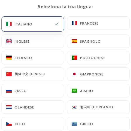
Seleziona la tua lingua:
Seleziona la tua lingua:
IT
MENU
FRANCESE
FRANCESE
ITALIANO
ITALIANO
INGLESE
INGLESE
SPAGNOLO
SPAGNOLO
/
PAGINA INIZIALE
CONTATTO
TEDESCO
TEDESCO
PORTOGHESE
PORTOGHESE
Contatto
简体中文 (CINESE)
简体中文 (CINESE)
GIAPPONESE
GIAPPONESE
RUSSO
RUSSO
ARABO
ARABO
한국어 (COREANO)
한국어 (COREANO)
OLANDESE
OLANDESE
Totto
CECO
CECO
GRECO
GRECO