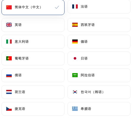
法语
法语
简体中文（中文）
简体中文（中文）
菜单
ZH
英语
英语
西班牙语
西班牙语
意大利语
意大利语
德语
德语
/
主页
评价
葡萄牙语
葡萄牙语
日语
日语
评价
俄语
俄语
阿拉伯语
阿拉伯语
荷兰语
荷兰语
한국어（韩语）
한국어（韩语）
34 Uniiti 评论
捷克语
捷克语
希腊语
希腊语
4.4 / 5
评论已核实，100% 真实。