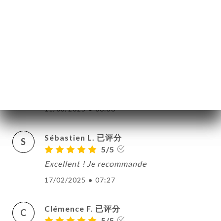
订
Quentin J. 已评分
库
Q
5/5
价
04/05/2025
•
05:39
单
系
Eline P. 已评分
E
4/5
11/03/2025
•
06:36
Sébastien L. 已评分
S
5/5
Excellent ! Je recommande
17/02/2025
•
07:27
Clémence F. 已评分
C
5/5