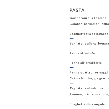
PASTA
Gamberoni alla toscana
Gambas, parmesan, épinar
Spaghetti alla bolognese
Tagliatelle alla carbonar
Penne al tartufo
Penne all' arrabbiata
Penne quattro formaggi
Crème fraîche, gorgonzol
Tagliatelle al salmone
Saumon, crème au citron
Spaghetti alle vongole