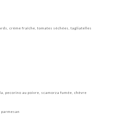
ds, crème fraîche, tomates séchées, tagliatelles
a
a, pecorino au poivre, scamorza fumée, chèvre
, parmesan