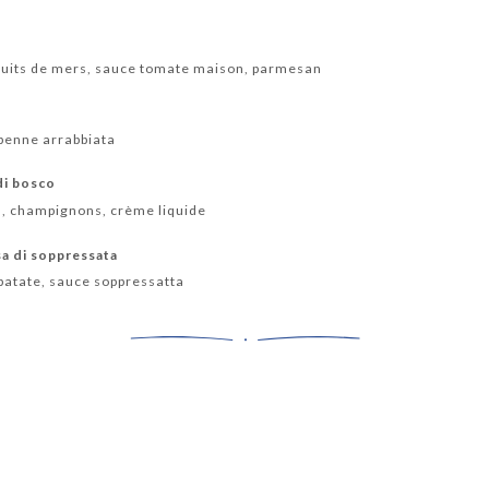
 fruits de mers, sauce tomate maison, parmesan
penne arrabbiata
 di bosco
es, champignons, crème liquide
sa di soppressata
 patate, sauce soppressatta