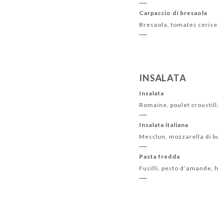
Carpaccio di bresaola
Bresaola, tomates cerises
INSALATA
Insalata
Romaine, poulet croustill
Insalata italiana
Mesclun, mozzarella di b
Pasta fredda
Fusilli, pesto d’amande, 