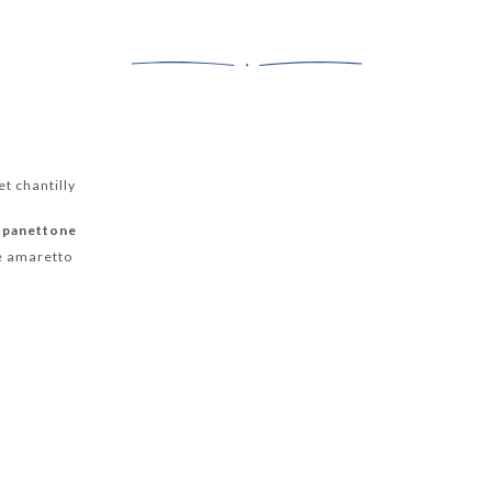
et chantilly
e panettone
e amaretto