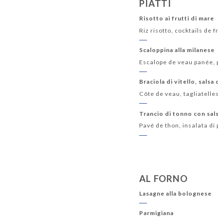
PIATTI
Risotto ai frutti di mare
Riz risotto, cocktails de
Scaloppina alla milanese
Escalope de veau panée, 
Braciola di vitello, salsa
Côte de veau, tagliatell
Trancio di tonno con sal
Pavé de thon, insalata di
AL FORNO
Lasagne alla bolognese
Parmigiana