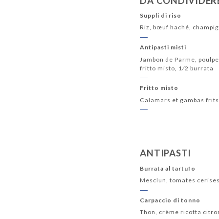
DA CONDIVIDER
Suppli di riso
Riz, bœuf haché, champig
Antipasti misti
Jambon de Parme, poulpe 
fritto misto, 1⁄2 burrata
Fritto misto
Calamars et gambas frit
ANTIPASTI
Burrata al tartufo
Mesclun, tomates cerises,
Carpaccio di tonno
Thon, crème ricotta citro