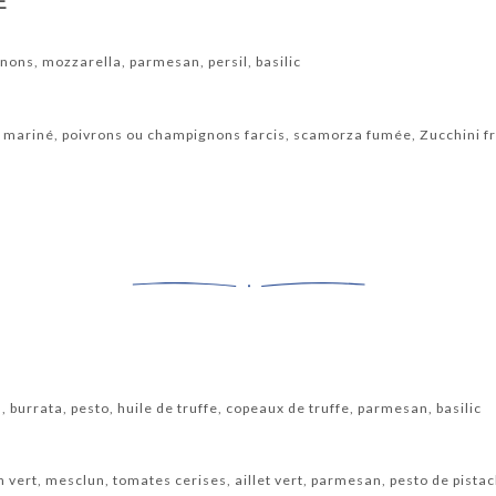
E
nons, mozzarella, parmesan, persil, basilic
mariné, poivrons ou champignons farcis, scamorza fumée, Zucchini frit
s
 burrata, pesto, huile de truffe, copeaux de truffe, parmesan, basilic
n vert, mesclun, tomates cerises, aillet vert, parmesan, pesto de pista