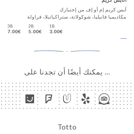
آيس كريم إم أو إف من إختيارك
مكاديميا فانيليا، شوكولاتة، ستراكياتيلا، فراولة
3B
2B
1B
7.00€
5.00€
3.00€
… يمكنك أيضًا أن تجدنا على
Totto