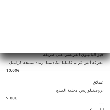
بانا كوتا
9.00€
ودي
كعكة الشوكولاتة، تيراميسو، بانا كوتا، كانولي ريكوتا
بالليمون، روم بابا
9.00€
خبز البانيتون الفرنسي على طريقة
مغرفة آيس كريم فانيليا مكاديميا، زبدة مملحة كراميل
10.00€
عملاق
بروفيتيلوريس محلية الصنع
9.00€
الآيس كريم